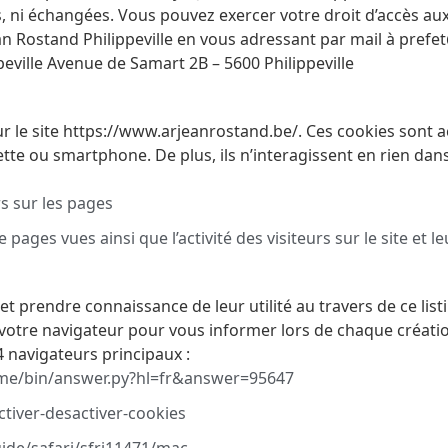
es, ni échangées. Vous pouvez exercer votre droit d’accès 
an Rostand Philippeville en vous adressant par mail à pre
peville Avenue de Samart 2B – 5600 Philippeville
ur le site https://www.arjeanrostand.be/. Ces cookies sont 
ette ou smartphone. De plus, ils n’interagissent en rien dan
 sur les pages
pages vues ainsi que l’activité des visiteurs sur le site et 
t prendre connaissance de leur utilité au travers de ce list
 votre navigateur pour vous informer lors de chaque créat
 4 navigateurs principaux :
ome/bin/answer.py?hl=fr&answer=95647
activer-desactiver-cookies