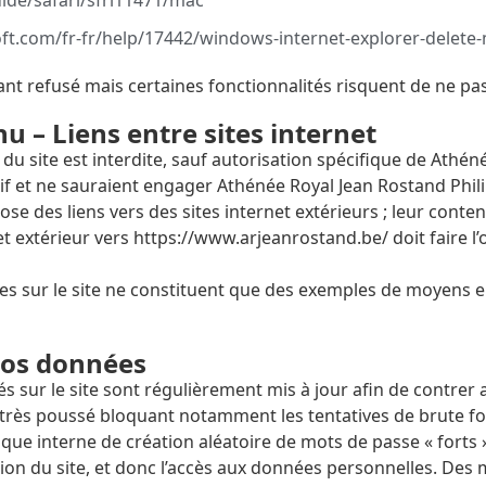
uide/safari/sfri11471/mac
soft.com/fr-fr/help/17442/windows-internet-explorer-delet
ant refusé mais certaines fonctionnalités risquent de ne pas
u – Liens entre sites internet
u site est interdite, sauf autorisation spécifique de Athéné
f et ne sauraient engager Athénée Royal Jean Rostand Philipp
ose des liens vers des sites internet extérieurs ; leur cont
net extérieur vers https://www.arjeanrostand.be/ doit faire l
ées sur le site ne constituent que des exemples de moyens
os données
sés sur le site sont régulièrement mis à jour afin de contrer
é très poussé bloquant notamment les tentatives de brute fo
ue interne de création aléatoire de mots de passe « forts 
ation du site, et donc l’accès aux données personnelles. D