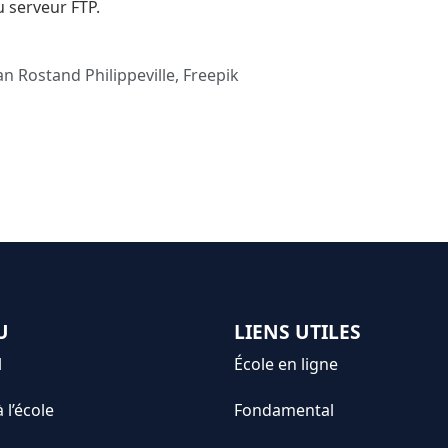
u serveur FTP.
n Rostand Philippeville, Freepik
U
LIENS UTILES
l
École en ligne
à l’école
Fondamental